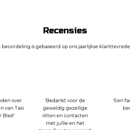
Recensies
eoordeling is gebaseerd op ons jaarlijkse klanttevre
reden over
'Bedankt voor de
'Een fa
en van Taxi
geweldig gezellige
bed
 Bles!'
ritten en contacten
met jullie en het