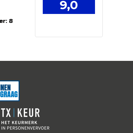
9,0
er: 8