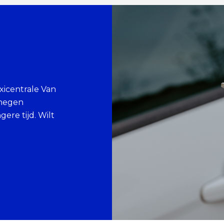
xicentrale Van
n negen
ere tijd. Wilt