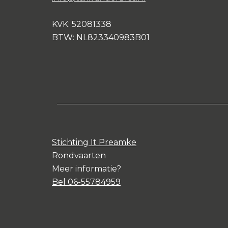
KVK: 52081338
BTW: NL823340983B01
Stichting It Preamke
Rondvaarten
Meer informatie?
Bel 06-55784959