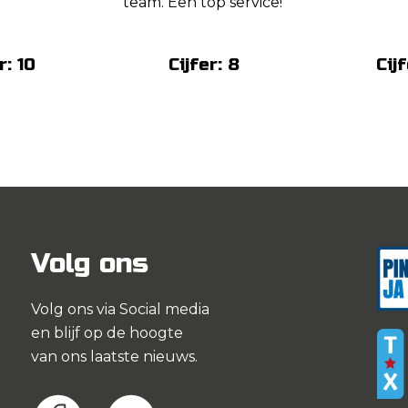
team. Een top service!'
r: 10
Cijfer: 8
Cijf
Volg ons
Volg ons via Social media
en blijf op de hoogte
van ons laatste nieuws.