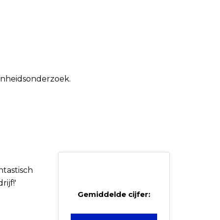
denheidsonderzoek.
ntastisch
rijf!'
Gemiddelde cijfer: