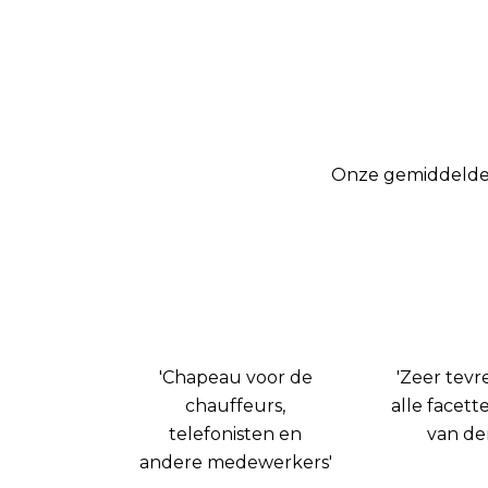
Onze gemiddelde b
'Chapeau voor de
'Zeer tev
chauffeurs,
alle facett
telefonisten en
van der
andere medewerkers'