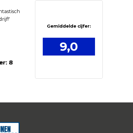
ntastisch
rijf!'
Gemiddelde cijfer:
9,0
er: 8