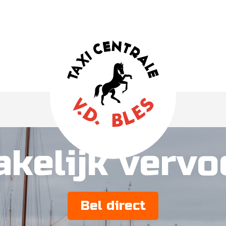
akelijk vervo
Bel direct