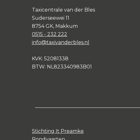
Taxicentrale van der Bles
Suderseewei 11
8754 GK, Makkum
0515 - 232 222
info@taxivanderbles.nl
KVK: 52081338
BTW: NL823340983B01
Stichting It Preamke
Rondvaarten