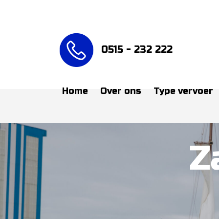
0515 - 232 222
Home
Over ons
Type vervoer
Z